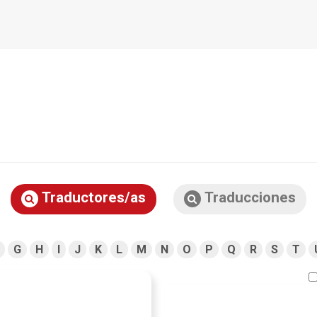
Traductores/as
Traducciones
G
H
I
J
K
L
M
N
O
P
Q
R
S
T