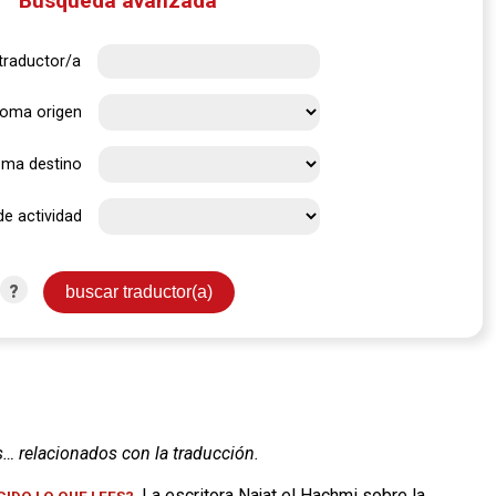
Búsqueda avanzada
traductor/a
ioma origen
oma destino
de actividad
?
s… relacionados con la traducción.
. La escritora Najat el Hachmi sobre la
IDO LO QUE LEES?