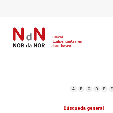
A
B
C
D
E
F
Búsqueda general