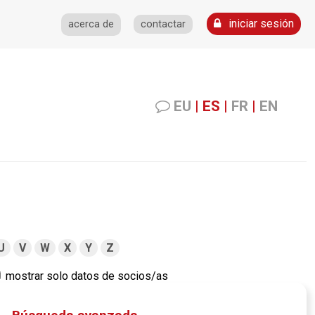
iniciar sesión
acerca de
contactar
EU
|
ES
|
FR
|
EN
U
V
W
X
Y
Z
mostrar solo datos de socios/as