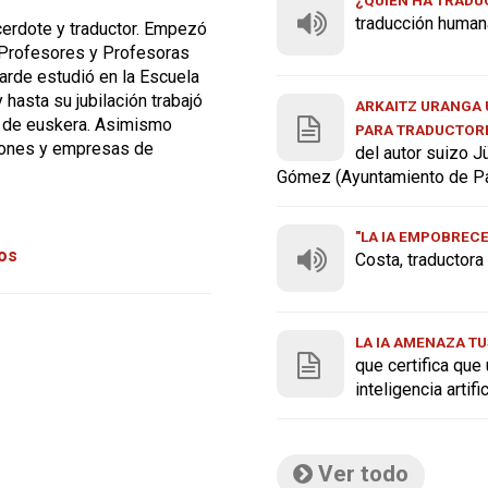
traducción human
cerdote y traductor. Empezó
e Profesores y Profesoras
tarde estudió en la Escuela
hasta su jubilación trabajó
ARKAITZ URANGA U
 de euskera. Asimismo
PARA TRADUCTOR
ciones y empresas de
del autor suizo J
Gómez (Ayuntamiento de P
"LA IA EMPOBREC
tos
Costa, traductor
LA IA AMENAZA TU
que certifica que
inteligencia artif
Ver todo