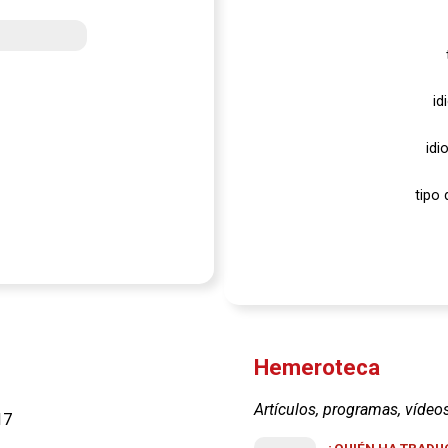
id
idi
tipo 
Hemeroteca
Artículos, programas, vídeo
17
¿QUIÉN HA TRADUC