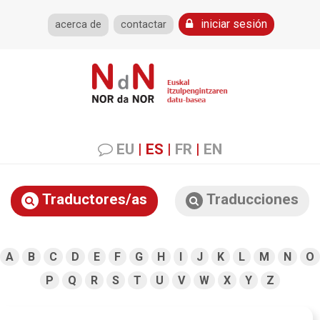
iniciar sesión
acerca de
contactar
EU
|
ES
|
FR
|
EN
Traductores/as
Traducciones
A
B
C
D
E
F
G
H
I
J
K
L
M
N
O
P
Q
R
S
T
U
V
W
X
Y
Z