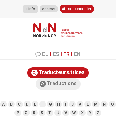
se connecter
+ info
contact
EU
|
ES
|
FR
|
EN
Traducteurs.trices
Traductions
A
B
C
D
E
F
G
H
I
J
K
L
M
N
O
P
Q
R
S
T
U
V
W
X
Y
Z