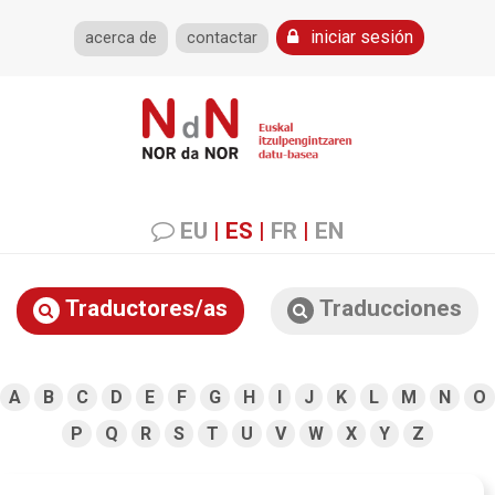
iniciar sesión
acerca de
contactar
EU
|
ES
|
FR
|
EN
Traductores/as
Traducciones
A
B
C
D
E
F
G
H
I
J
K
L
M
N
O
P
Q
R
S
T
U
V
W
X
Y
Z