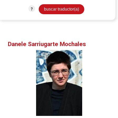
?
Danele Sarriugarte Mochales