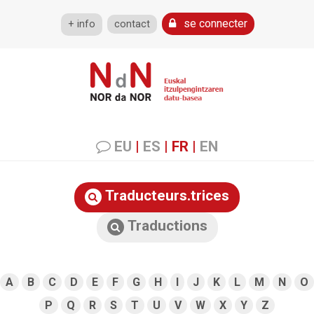
se connecter
+ info
contact
EU
|
ES
|
FR
|
EN
Traducteurs.trices
Traductions
A
B
C
D
E
F
G
H
I
J
K
L
M
N
O
P
Q
R
S
T
U
V
W
X
Y
Z