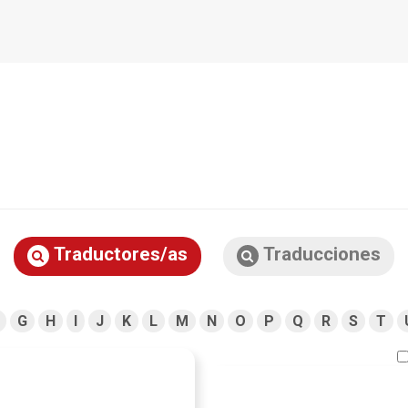
Traductores/as
Traducciones
G
H
I
J
K
L
M
N
O
P
Q
R
S
T