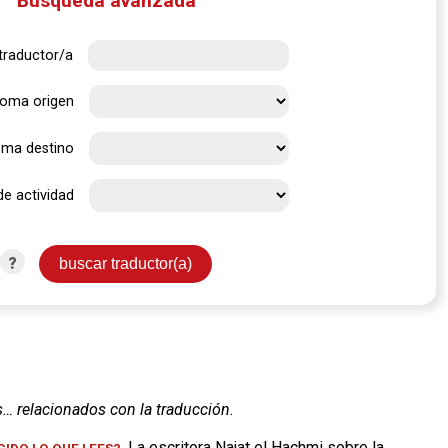
Búsqueda avanzada
traductor/a
ioma origen
oma destino
de actividad
?
s… relacionados con la traducción.
. La escritora Najat el Hachmi sobre la
IDO LO QUE LEES?