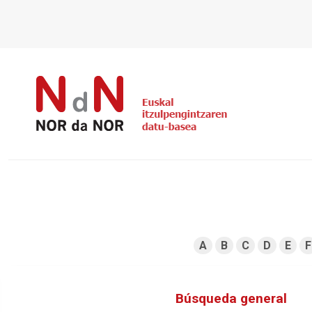
A
B
C
D
E
F
Búsqueda general