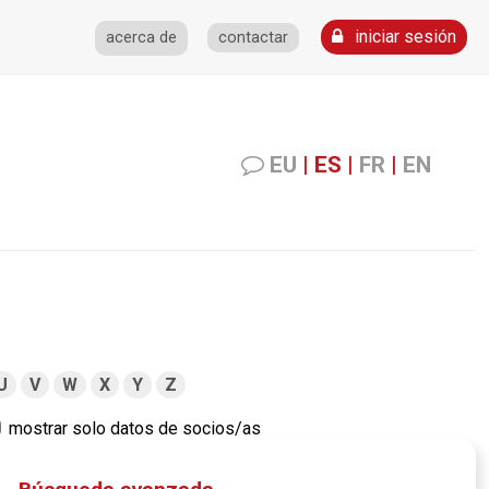
iniciar sesión
acerca de
contactar
EU
|
ES
|
FR
|
EN
U
V
W
X
Y
Z
mostrar solo datos de socios/as