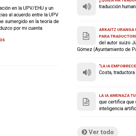
traducción human
tación en la UPV/EHU y un
cias al acuerdo entre la UPV
he sumergido en la teoría de
aduzco por mi cuenta.
ARKAITZ URANGA U
PARA TRADUCTOR
tos
del autor suizo J
Gómez (Ayuntamiento de P
"LA IA EMPOBREC
Costa, traductor
LA IA AMENAZA TU
que certifica que
inteligencia artif
Ver todo