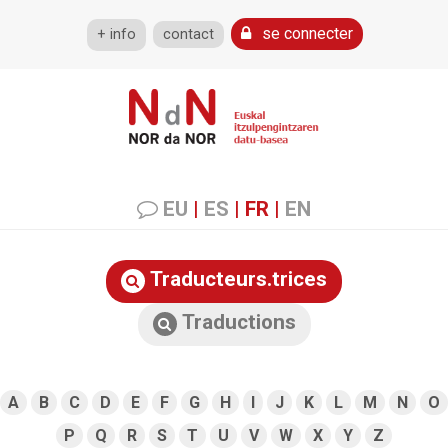
se connecter
+ info
contact
EU
|
ES
|
FR
|
EN
Traducteurs.trices
Traductions
A
B
C
D
E
F
G
H
I
J
K
L
M
N
O
P
Q
R
S
T
U
V
W
X
Y
Z