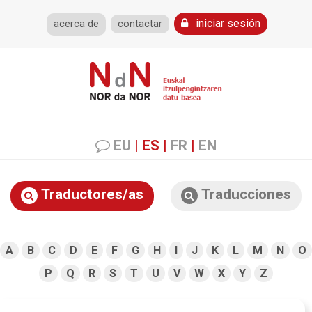
iniciar sesión
acerca de
contactar
EU
|
ES
|
FR
|
EN
Traductores/as
Traducciones
A
B
C
D
E
F
G
H
I
J
K
L
M
N
O
P
Q
R
S
T
U
V
W
X
Y
Z