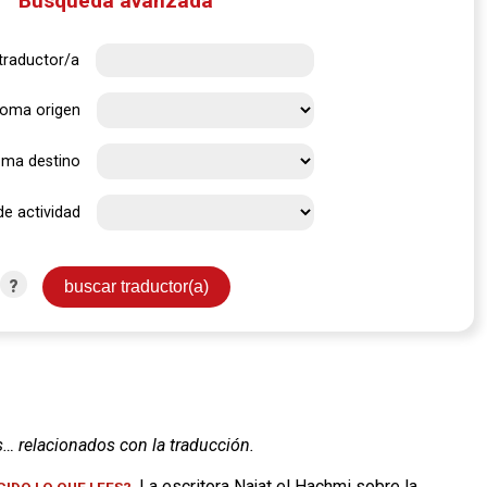
Búsqueda avanzada
traductor/a
ioma origen
oma destino
de actividad
?
s… relacionados con la traducción.
. La escritora Najat el Hachmi sobre la
IDO LO QUE LEES?