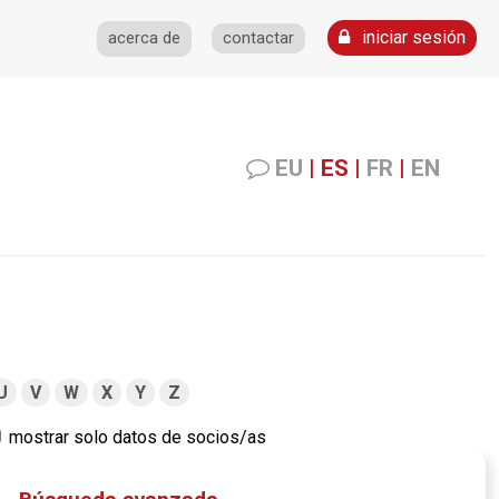
iniciar sesión
acerca de
contactar
EU
|
ES
|
FR
|
EN
U
V
W
X
Y
Z
mostrar solo datos de socios/as