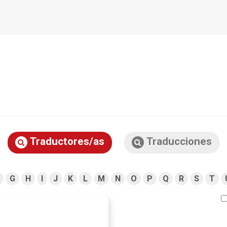
Traductores/as
Traducciones
G
H
I
J
K
L
M
N
O
P
Q
R
S
T