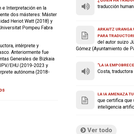
traducción human
 e Interpretación en la
ente dos másteres: Máster
sidad Heriot Watt (2018) y
 Universitat Pompeu Fabra
ARKAITZ URANGA U
PARA TRADUCTOR
del autor suizo J
ctora, intérprete y
Gómez (Ayuntamiento de P
asco. Anteriormente fue
untas Generales de Bizkaia
"LA IA EMPOBREC
a UPV/EHU (2019-2023 y
Costa, traductor
érprete autónoma (2018-
tos
LA IA AMENAZA TU
que certifica que
inteligencia artif
Ver todo