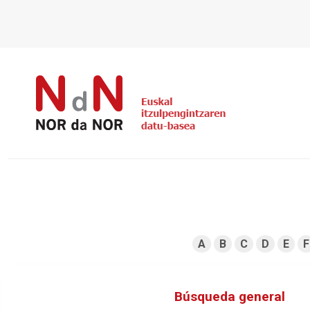
A
B
C
D
E
F
Búsqueda general