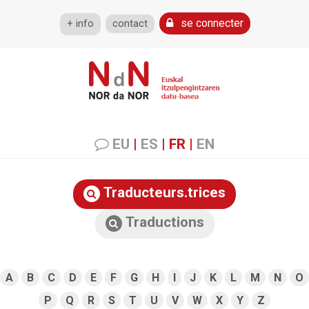
se connecter
+ info
contact
EU
|
ES
|
FR
|
EN
Traducteurs.trices
Traductions
A
B
C
D
E
F
G
H
I
J
K
L
M
N
O
P
Q
R
S
T
U
V
W
X
Y
Z