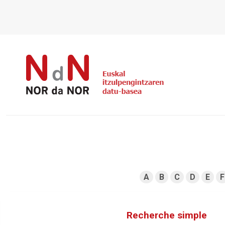
A
B
C
D
E
F
Recherche simple