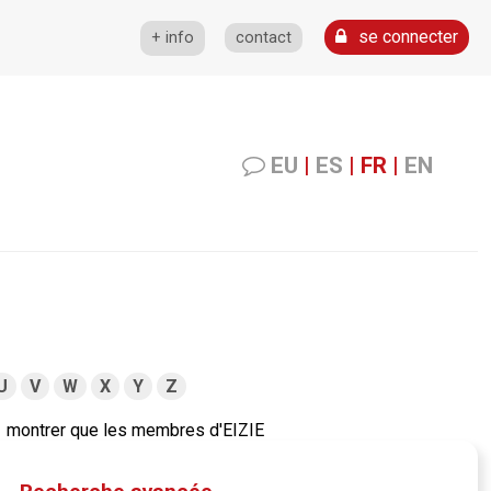
se connecter
+ info
contact
EU
|
ES
|
FR
|
EN
U
V
W
X
Y
Z
montrer que les membres d'EIZIE