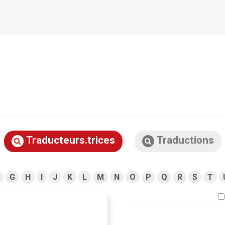
Traducteurs.trices
Traductions
G
H
I
J
K
L
M
N
O
P
Q
R
S
T