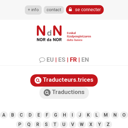
se connecter
+ info
contact
EU
|
ES
|
FR
|
EN
Traducteurs.trices
Traductions
A
B
C
D
E
F
G
H
I
J
K
L
M
N
O
P
Q
R
S
T
U
V
W
X
Y
Z