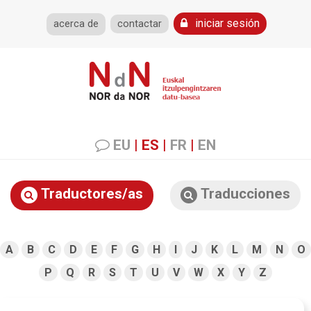
iniciar sesión
acerca de
contactar
EU
|
ES
|
FR
|
EN
Traductores/as
Traducciones
A
B
C
D
E
F
G
H
I
J
K
L
M
N
O
P
Q
R
S
T
U
V
W
X
Y
Z