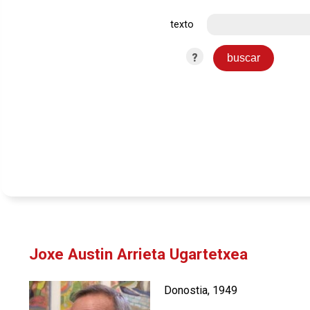
texto
?
Joxe Austin Arrieta Ugartetxea
Donostia, 1949