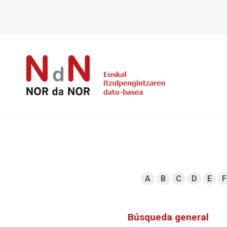
A
B
C
D
E
F
Búsqueda general