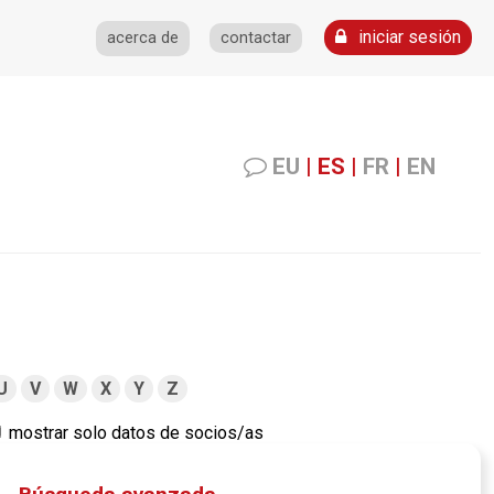
iniciar sesión
acerca de
contactar
EU
|
ES
|
FR
|
EN
U
V
W
X
Y
Z
mostrar solo datos de socios/as