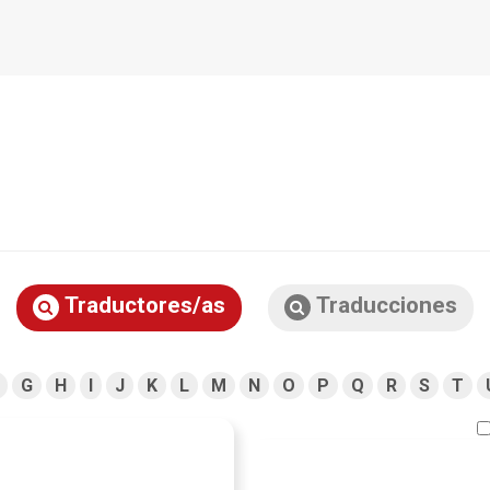
Traductores/as
Traducciones
G
H
I
J
K
L
M
N
O
P
Q
R
S
T