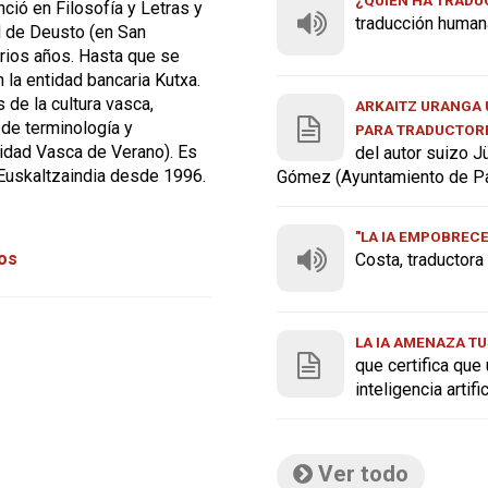
enció en Filosofía y Letras y
traducción human
d de Deusto (en San
arios años. Hasta que se
n la entidad bancaria Kutxa.
 de la cultura vasca,
ARKAITZ URANGA U
de terminología y
PARA TRADUCTOR
idad Vasca de Verano). Es
del autor suizo J
Euskaltzaindia desde 1996.
Gómez (Ayuntamiento de P
"LA IA EMPOBREC
tos
Costa, traductor
LA IA AMENAZA TU
que certifica que
inteligencia artif
Ver todo