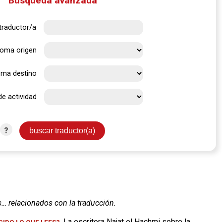
Búsqueda avanzada
traductor/a
ioma origen
oma destino
de actividad
?
s… relacionados con la traducción.
. La escritora Najat el Hachmi sobre la
IDO LO QUE LEES?