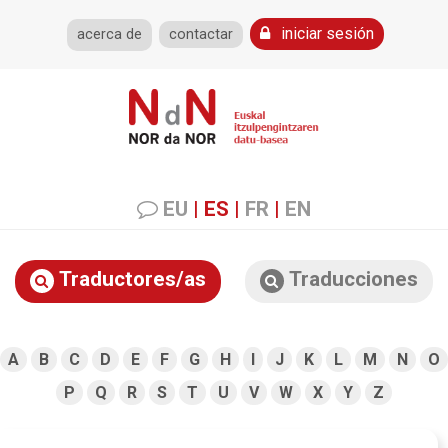
iniciar sesión
acerca de
contactar
EU
|
ES
|
FR
|
EN
Traductores/as
Traducciones
A
B
C
D
E
F
G
H
I
J
K
L
M
N
O
P
Q
R
S
T
U
V
W
X
Y
Z