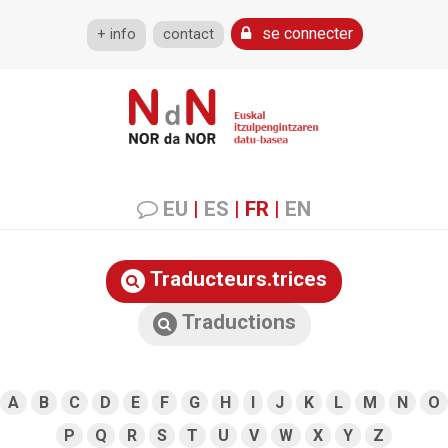
se connecter
+ info
contact
EU
|
ES
|
FR
|
EN
Traducteurs.trices
Traductions
A
B
C
D
E
F
G
H
I
J
K
L
M
N
O
P
Q
R
S
T
U
V
W
X
Y
Z