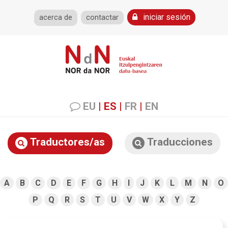
iniciar sesión
acerca de
contactar
EU
|
ES
|
FR
|
EN
Traductores/as
Traducciones
A
B
C
D
E
F
G
H
I
J
K
L
M
N
O
P
Q
R
S
T
U
V
W
X
Y
Z