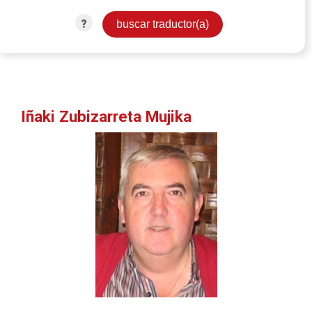
?
Iñaki Zubizarreta Mujika