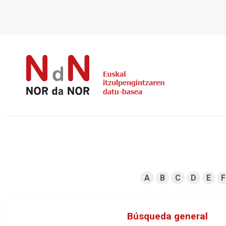
A
B
C
D
E
F
Búsqueda general