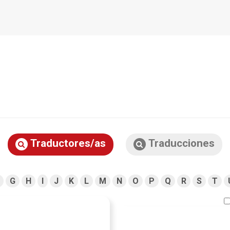
Traductores/as
Traducciones
G
H
I
J
K
L
M
N
O
P
Q
R
S
T