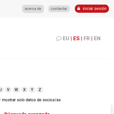
iniciar sesión
acerca de
contactar
EU
|
ES
|
FR
|
EN
U
V
W
X
Y
Z
mostrar solo datos de socios/as