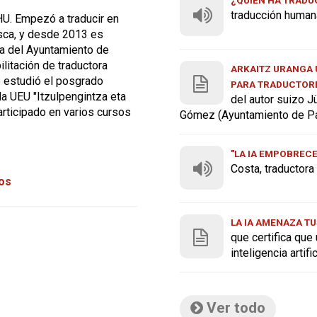
traducción human
U. Empezó a traducir en
asca, y desde 2013 es
ra del Ayuntamiento de
ilitación de traductora
ARKAITZ URANGA U
5 estudió el posgrado
PARA TRADUCTOR
a UEU "Itzulpengintza eta
del autor suizo J
rticipado en varios cursos
Gómez (Ayuntamiento de P
"LA IA EMPOBREC
Costa, traductor
tos
LA IA AMENAZA TU
que certifica que
inteligencia artif
Ver todo