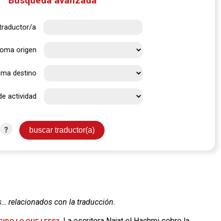
Búsqueda avanzada
traductor/a
ioma origen
oma destino
de actividad
?
s… relacionados con la traducción.
. La escritora Najat el Hachmi sobre la
IDO LO QUE LEES?