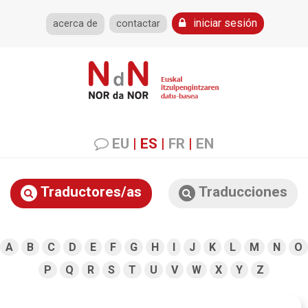
iniciar sesión
acerca de
contactar
EU
|
ES
|
FR
|
EN
Traductores/as
Traducciones
A
B
C
D
E
F
G
H
I
J
K
L
M
N
O
P
Q
R
S
T
U
V
W
X
Y
Z