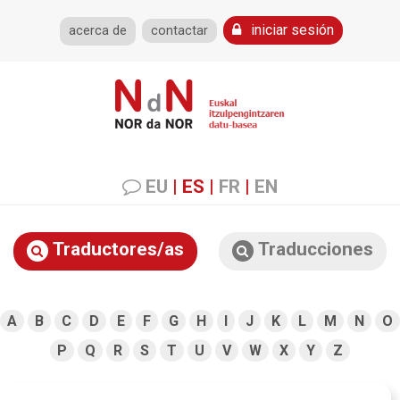
iniciar sesión
acerca de
contactar
EU
|
ES
|
FR
|
EN
Traductores/as
Traducciones
A
B
C
D
E
F
G
H
I
J
K
L
M
N
O
P
Q
R
S
T
U
V
W
X
Y
Z