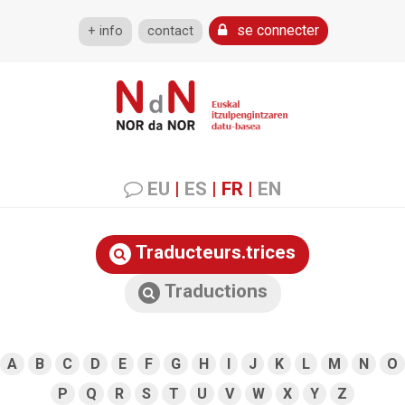
se connecter
+ info
contact
EU
|
ES
|
FR
|
EN
Traducteurs.trices
Traductions
A
B
C
D
E
F
G
H
I
J
K
L
M
N
O
P
Q
R
S
T
U
V
W
X
Y
Z