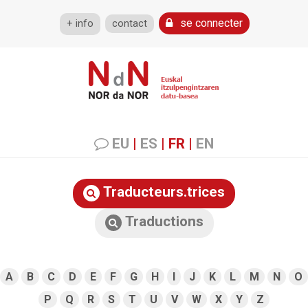
se connecter
+ info
contact
EU
|
ES
|
FR
|
EN
Traducteurs.trices
Traductions
A
B
C
D
E
F
G
H
I
J
K
L
M
N
O
P
Q
R
S
T
U
V
W
X
Y
Z