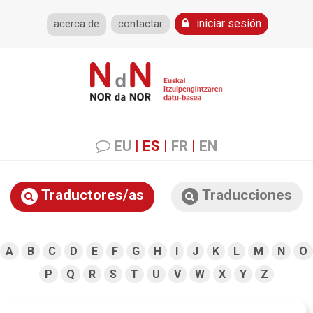
iniciar sesión
acerca de
contactar
EU
|
ES
|
FR
|
EN
Traductores/as
Traducciones
A
B
C
D
E
F
G
H
I
J
K
L
M
N
O
P
Q
R
S
T
U
V
W
X
Y
Z