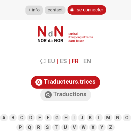
se connecter
+ info
contact
EU
|
ES
|
FR
|
EN
Traducteurs.trices
Traductions
A
B
C
D
E
F
G
H
I
J
K
L
M
N
O
P
Q
R
S
T
U
V
W
X
Y
Z