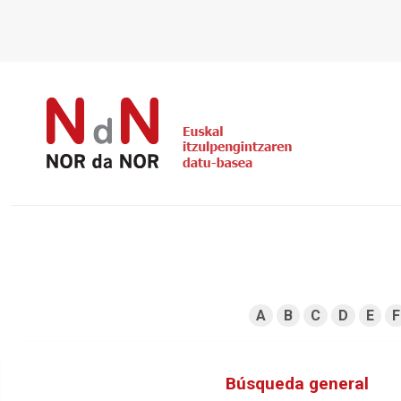
A
B
C
D
E
F
Búsqueda general