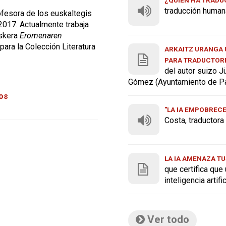
traducción human
ofesora de los euskaltegis
2017. Actualmente trabaja
uskera
Eromenaren
 para la Colección Literatura
ARKAITZ URANGA U
PARA TRADUCTOR
del autor suizo J
Gómez (Ayuntamiento de P
tos
"LA IA EMPOBREC
Costa, traductor
LA IA AMENAZA TU
que certifica que
inteligencia artif
Ver todo