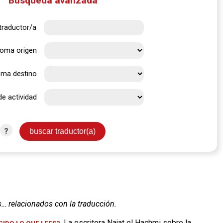
Búsqueda avanzada
traductor/a
ioma origen
oma destino
de actividad
?
s… relacionados con la traducción.
. La escritora Najat el Hachmi sobre la
IDO LO QUE LEES?