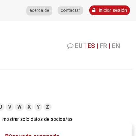
iniciar sesión
acerca de
contactar
EU
|
ES
|
FR
|
EN
U
V
W
X
Y
Z
mostrar solo datos de socios/as