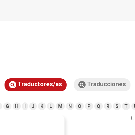
Traductores/as
Traducciones
G
H
I
J
K
L
M
N
O
P
Q
R
S
T