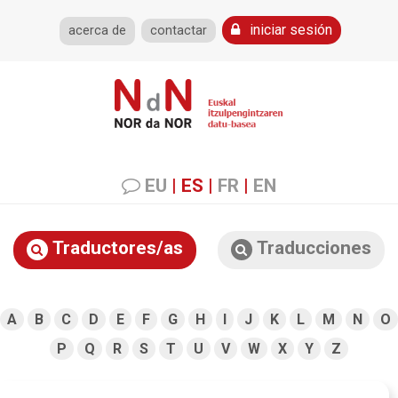
iniciar sesión
acerca de
contactar
EU
|
ES
|
FR
|
EN
Traductores/as
Traducciones
A
B
C
D
E
F
G
H
I
J
K
L
M
N
O
P
Q
R
S
T
U
V
W
X
Y
Z