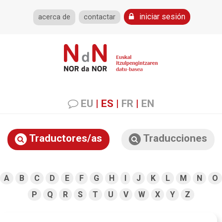
iniciar sesión
acerca de
contactar
EU
|
ES
|
FR
|
EN
Traductores/as
Traducciones
A
B
C
D
E
F
G
H
I
J
K
L
M
N
O
P
Q
R
S
T
U
V
W
X
Y
Z