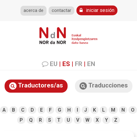
iniciar sesión
acerca de
contactar
EU
|
ES
|
FR
|
EN
Traductores/as
Traducciones
A
B
C
D
E
F
G
H
I
J
K
L
M
N
O
P
Q
R
S
T
U
V
W
X
Y
Z