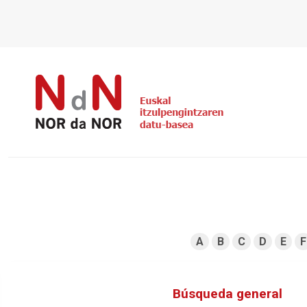
A
B
C
D
E
F
Búsqueda general