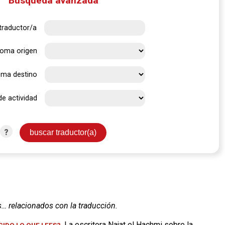
Búsqueda avanzada
traductor/a
ioma origen
oma destino
de actividad
?
s… relacionados con la traducción.
. La escritora Najat el Hachmi sobre la
IDO LO QUE LEES?