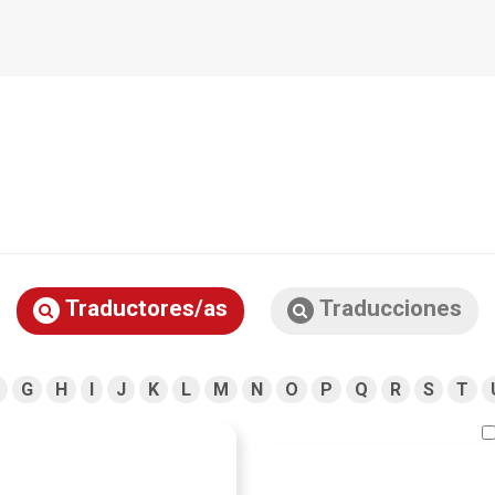
Traductores/as
Traducciones
G
H
I
J
K
L
M
N
O
P
Q
R
S
T