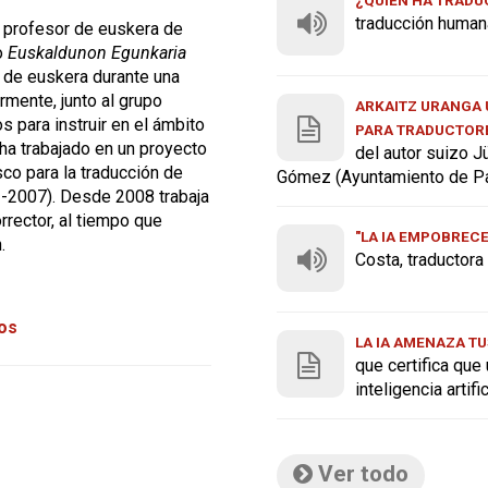
traducción human
o profesor de euskera de
co
Euskaldunon Egunkaria
 de euskera durante una
mente, junto al grupo
ARKAITZ URANGA U
os para instruir en el ámbito
PARA TRADUCTOR
 ha trabajado en un proyecto
del autor suizo J
co para la traducción de
Gómez (Ayuntamiento de P
3-2007). Desde 2008 trabaja
rrector, al tiempo que
"LA IA EMPOBREC
.
Costa, traductor
tos
LA IA AMENAZA TU
que certifica que
inteligencia artif
Ver todo