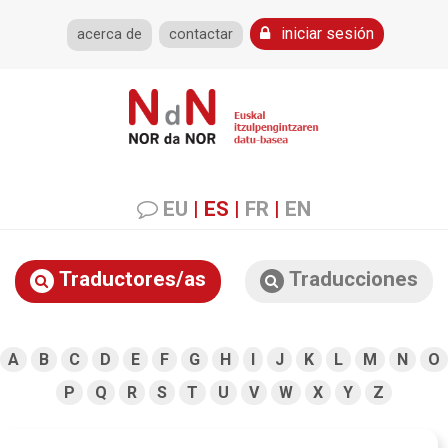
iniciar sesión
acerca de
contactar
EU
|
ES
|
FR
|
EN
Traductores/as
Traducciones
A
B
C
D
E
F
G
H
I
J
K
L
M
N
O
P
Q
R
S
T
U
V
W
X
Y
Z