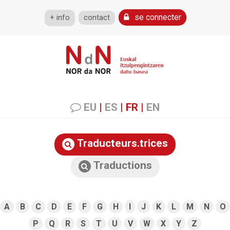
se connecter
+ info
contact
EU
|
ES
|
FR
|
EN
Traducteurs.trices
Traductions
A
B
C
D
E
F
G
H
I
J
K
L
M
N
O
P
Q
R
S
T
U
V
W
X
Y
Z