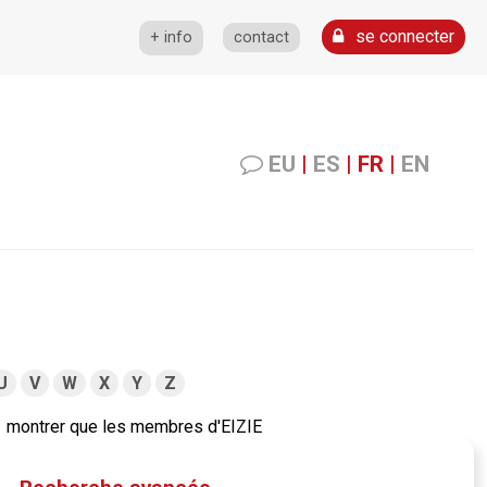
se connecter
+ info
contact
EU
|
ES
|
FR
|
EN
U
V
W
X
Y
Z
montrer que les membres d'EIZIE