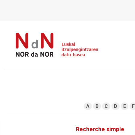
A
B
C
D
E
F
Recherche simple