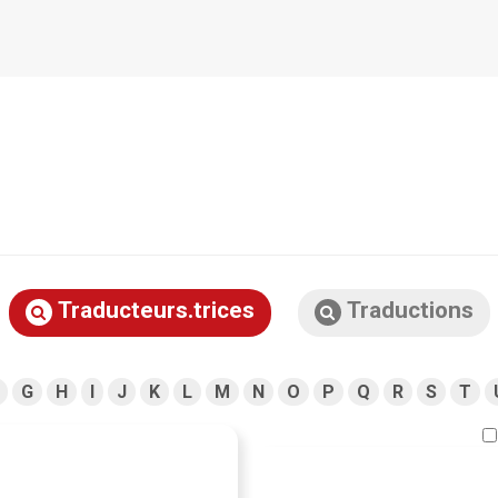
Traducteurs.trices
Traductions
G
H
I
J
K
L
M
N
O
P
Q
R
S
T