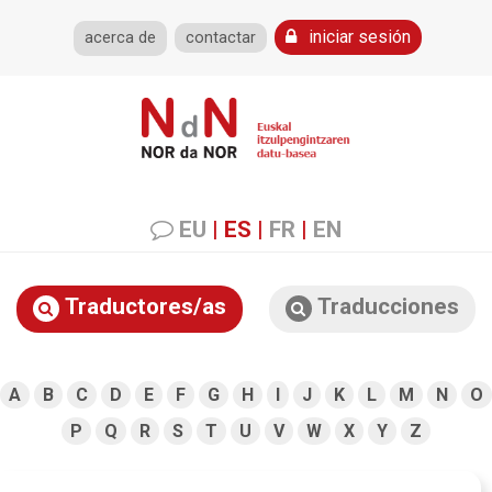
iniciar sesión
acerca de
contactar
EU
|
ES
|
FR
|
EN
Traductores/as
Traducciones
A
B
C
D
E
F
G
H
I
J
K
L
M
N
O
P
Q
R
S
T
U
V
W
X
Y
Z