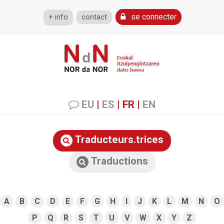
se connecter
+ info
contact
EU
|
ES
|
FR
|
EN
Traducteurs.trices
Traductions
A
B
C
D
E
F
G
H
I
J
K
L
M
N
O
P
Q
R
S
T
U
V
W
X
Y
Z