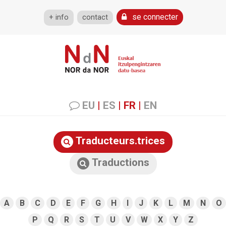
se connecter
+ info
contact
EU
|
ES
|
FR
|
EN
Traducteurs.trices
Traductions
A
B
C
D
E
F
G
H
I
J
K
L
M
N
O
P
Q
R
S
T
U
V
W
X
Y
Z