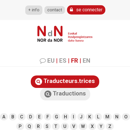
se connecter
+ info
contact
EU
|
ES
|
FR
|
EN
Traducteurs.trices
Traductions
A
B
C
D
E
F
G
H
I
J
K
L
M
N
O
P
Q
R
S
T
U
V
W
X
Y
Z