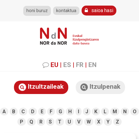
saioa hasi
honi buruz
kontaktua
EU
|
ES
|
FR
|
EN
Itzultzaileak
Itzulpenak
A
B
C
D
E
F
G
H
I
J
K
L
M
N
O
P
Q
R
S
T
U
V
W
X
Y
Z