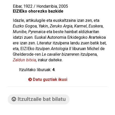
Eibar, 1922 / Hondarribia, 2005
EIZIEko ohorezko bazkide
Idazle, artikulugile eta euskaltzaina izan zen, eta
Euzko Gogoa
,
Yakin
,
Zeruko Argia
,
Karmel
,
Euskera
,
Munibe
,
Pyrenaica
eta beste hainbat aldizkaritan
idatzi zuen. Euskal Autonomia Erkidegoko Arartekoa
ere izan zen. Literatur itzulpena landu zuen batik bat,
eta, EIZIEko
Itzulpen Antologia II
liburuan Michel de
Ghelderode-ren
Le cavalier bizarre
ren itzulpena,
Zaldun bitxia
, irakur daiteke.
Itzulitako liburuak:
4
.
Datu guztiak ikusi
Itzultzaile bat bilatu