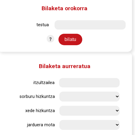
Bilaketa orokorra
testua
?
Bilaketa aurreratua
itzultzailea
sorburu hizkuntza
xede hizkuntza
jarduera mota