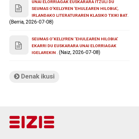
UNAI ELORRIAGAK EUSKARARA ITZULI DU
SEUMAS O'KELLYREN 'EHULEAREN HILOBIA',
.
IRLANDAKO LITERATURAREN KLASIKO TXIKI BAT
(Berria, 2026-07-08)
SEUMAS O’KELLYREN ‘EHULEAREN HILOBIA’
EKARRI DU EUSKARARA UNAI ELORRIAGAK
. (Naiz, 2026-07-08)
IGELAREKIN
Denak ikusi