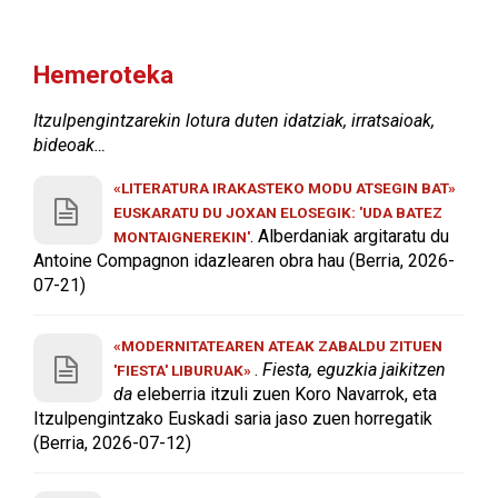
Hemeroteka
Itzulpengintzarekin lotura duten idatziak, irratsaioak,
bideoak…
«LITERATURA IRAKASTEKO MODU ATSEGIN BAT»
EUSKARATU DU JOXAN ELOSEGIK: 'UDA BATEZ
. Alberdaniak argitaratu du
MONTAIGNEREKIN'
Antoine Compagnon idazlearen obra hau (Berria, 2026-
07-21)
«MODERNITATEAREN ATEAK ZABALDU ZITUEN
.
Fiesta, eguzkia jaikitzen
'FIESTA' LIBURUAK»
da
eleberria itzuli zuen Koro Navarrok, eta
Itzulpengintzako Euskadi saria jaso zuen horregatik
(Berria, 2026-07-12)