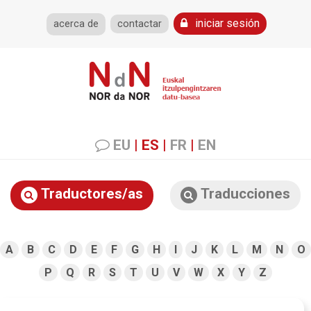
iniciar sesión
acerca de
contactar
EU
|
ES
|
FR
|
EN
Traductores/as
Traducciones
A
B
C
D
E
F
G
H
I
J
K
L
M
N
O
P
Q
R
S
T
U
V
W
X
Y
Z