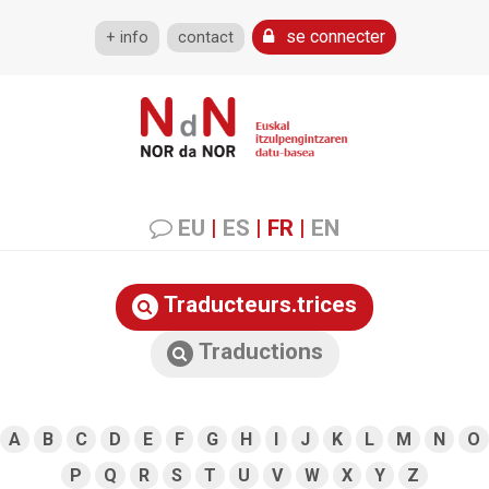
se connecter
+ info
contact
EU
|
ES
|
FR
|
EN
Traducteurs.trices
Traductions
A
B
C
D
E
F
G
H
I
J
K
L
M
N
O
P
Q
R
S
T
U
V
W
X
Y
Z