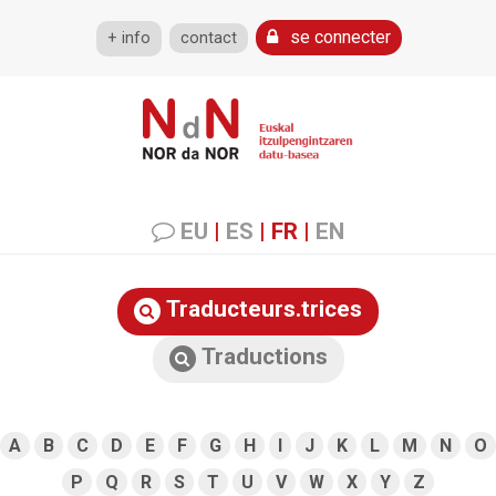
se connecter
+ info
contact
EU
|
ES
|
FR
|
EN
Traducteurs.trices
Traductions
A
B
C
D
E
F
G
H
I
J
K
L
M
N
O
P
Q
R
S
T
U
V
W
X
Y
Z