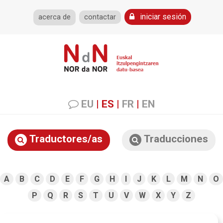
iniciar sesión
acerca de
contactar
EU
|
ES
|
FR
|
EN
Traductores/as
Traducciones
A
B
C
D
E
F
G
H
I
J
K
L
M
N
O
P
Q
R
S
T
U
V
W
X
Y
Z