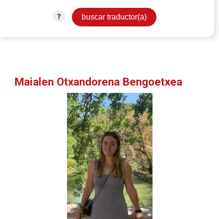
?
Maialen Otxandorena Bengoetxea