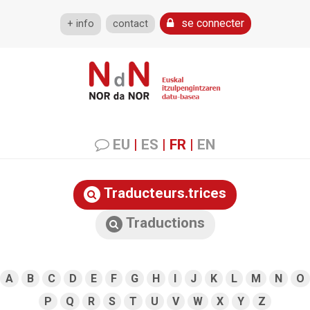
se connecter
+ info
contact
EU
|
ES
|
FR
|
EN
Traducteurs.trices
Traductions
A
B
C
D
E
F
G
H
I
J
K
L
M
N
O
P
Q
R
S
T
U
V
W
X
Y
Z