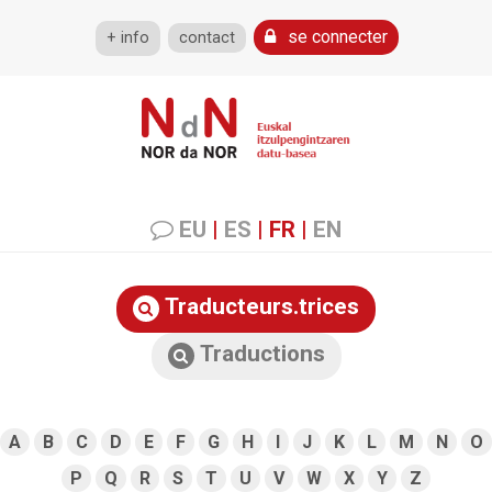
se connecter
+ info
contact
EU
|
ES
|
FR
|
EN
Traducteurs.trices
Traductions
A
B
C
D
E
F
G
H
I
J
K
L
M
N
O
P
Q
R
S
T
U
V
W
X
Y
Z