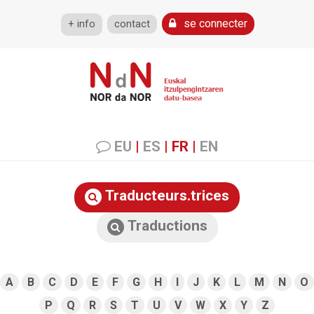
se connecter
+ info
contact
EU
|
ES
|
FR
|
EN
Traducteurs.trices
Traductions
A
B
C
D
E
F
G
H
I
J
K
L
M
N
O
P
Q
R
S
T
U
V
W
X
Y
Z