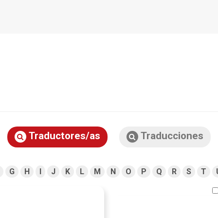
Traductores/as
Traducciones
G
H
I
J
K
L
M
N
O
P
Q
R
S
T