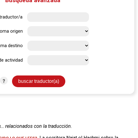
Búsqueda avanzada
traductor/a
ioma origen
oma destino
de actividad
?
s… relacionados con la traducción.
. La escritora Najat el Hachmi sobre la
IDO LO QUE LEES?