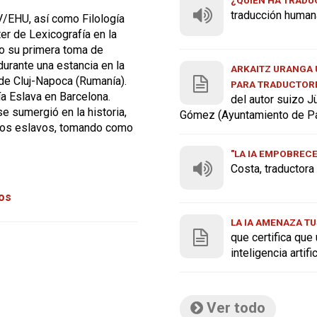
traducción human
V/EHU, así como Filología
er de Lexicografía en la
vo su primera toma de
durante una estancia en la
ARKAITZ URANGA U
de Cluj-Napoca (Rumanía).
PARA TRADUCTOR
ía Eslava en Barcelona.
del autor suizo J
e sumergió en la historia,
Gómez (Ayuntamiento de P
blos eslavos, tomando como
"LA IA EMPOBREC
Costa, traductor
tos
LA IA AMENAZA TU
que certifica que
inteligencia artif
Ver todo