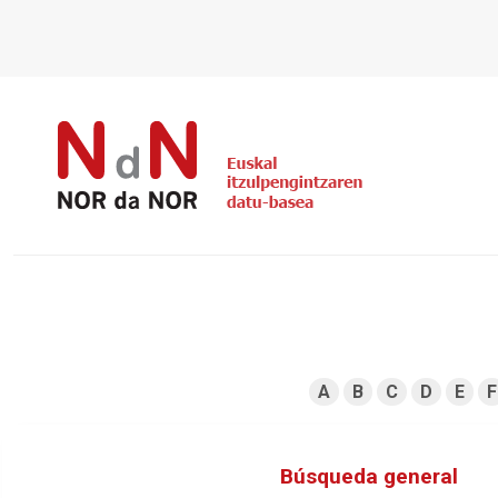
A
B
C
D
E
F
Búsqueda general