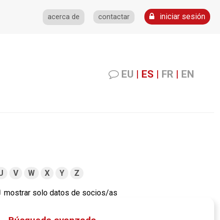
iniciar sesión
acerca de
contactar
EU
|
ES
|
FR
|
EN
U
V
W
X
Y
Z
mostrar solo datos de socios/as