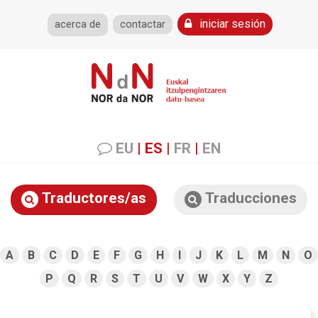
iniciar sesión
acerca de
contactar
EU
|
ES
|
FR
|
EN
Traductores/as
Traducciones
A
B
C
D
E
F
G
H
I
J
K
L
M
N
O
P
Q
R
S
T
U
V
W
X
Y
Z