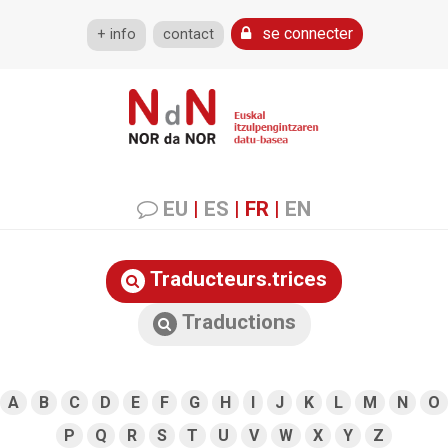
se connecter
+ info
contact
EU
|
ES
|
FR
|
EN
Traducteurs.trices
Traductions
A
B
C
D
E
F
G
H
I
J
K
L
M
N
O
P
Q
R
S
T
U
V
W
X
Y
Z