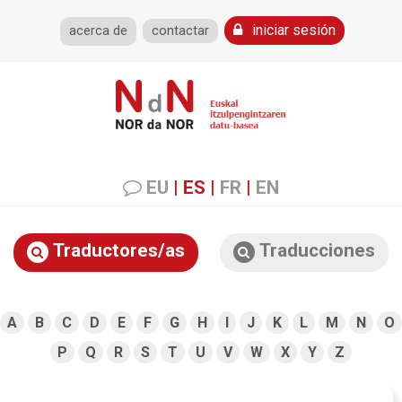
iniciar sesión
acerca de
contactar
EU
|
ES
|
FR
|
EN
Traductores/as
Traducciones
A
B
C
D
E
F
G
H
I
J
K
L
M
N
O
P
Q
R
S
T
U
V
W
X
Y
Z