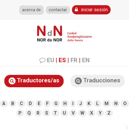
iniciar sesión
acerca de
contactar
EU
|
ES
|
FR
|
EN
Traductores/as
Traducciones
A
B
C
D
E
F
G
H
I
J
K
L
M
N
O
P
Q
R
S
T
U
V
W
X
Y
Z