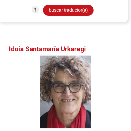
?
Idoia Santamaría Urkaregi