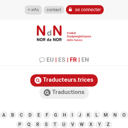
se connecter
+ info
contact
EU
|
ES
|
FR
|
EN
Traducteurs.trices
Traductions
A
B
C
D
E
F
G
H
I
J
K
L
M
N
O
P
Q
R
S
T
U
V
W
X
Y
Z